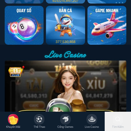
925,015,847,207
377,530,468
Live Casino
Tài Xỉu
Khuyến Mãi
Thể Thao
Cổng Games
Live Casino
Tìm Kiếm