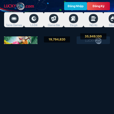
Game
Đăng Nhập
Đăng Ký
Nhanh
Lucky88
-
Table Games
Lô Đề
Game Bài
Đá gà
Nổ Hũ
Bắn
Vòng
Cao Thấp
Cược
128,254,153
128,254,153
35,949,100
Nhanh,
19,794,820
Trả
Thưởng
Không
Giới
Hạn