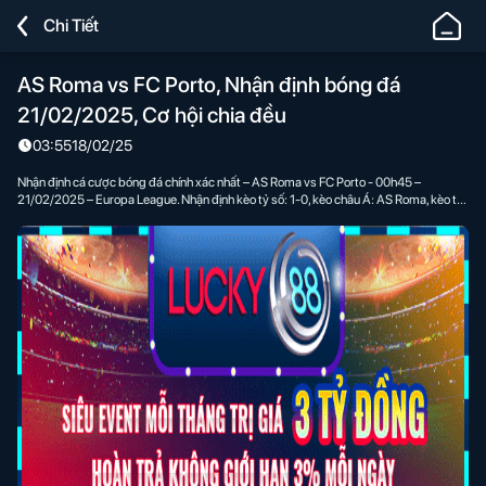
Lucky88
Chi Tiết
-
Nhà
AS Roma vs FC Porto, Nhận định bóng đá
Cái
21/02/2025, Cơ hội chia đều
Chơi
Cá
03:55
18/02/25
Cược
Nhận định cá cược bóng đá chính xác nhất – AS Roma vs FC Porto - 00h45 –
Bóng
21/02/2025 – Europa League. Nhận định kèo tỷ số: 1-0, kèo châu Á: AS Roma, kèo tài
xỉu: Xỉu
Đá,
Cá
Độ
Thể
Thao
Uy
Tín
Số
#1