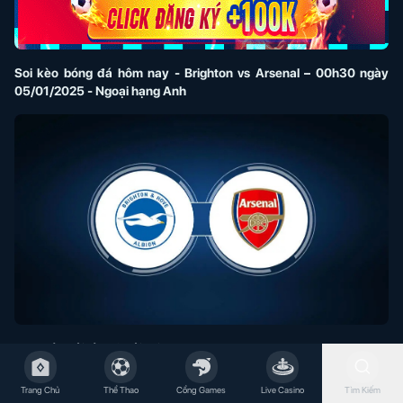
Soi kèo bóng đá hôm nay
- Brighton vs Arsenal – 00h30 ngày
05/01/2025 - Ngoại hạng Anh
Dự đoán đội hình 2 đội Brighton vs Arsenal
Brighton:
Verbruggen; Veltman, Van Hecke, Dunk, Estupinan; O'Riley,
Baleba; Minteh, Rutter, Mitoma; Joao Pedro.
Trang Chủ
Thể Thao
Cổng Games
Live Casino
Tìm Kiếm
Arsenal:
Raya; Timber, Saliba, Gabriel, Lewis-Skelly; Odegaard, Rice,