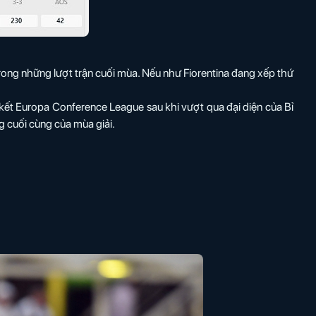
trong những lượt trận cuối mùa. Nếu như Fiorentina đang xếp thứ
 kết Europa Conference League sau khi vượt qua đại diện của Bỉ
ng cuối cùng của mùa giải.