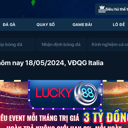
Siêu hũ thể 
ĐÁ GÀ
QUAY SỐ
GAME BÀI
LÔ ĐỀ
ip bóng đá
Nhận định bóng đá
Kinh nghiệm cá 
á hôm nay 18/05/2024, VĐQG Italia