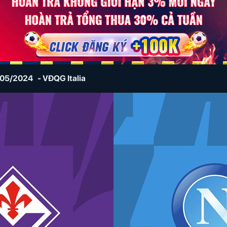
8/05/2024 - VĐQG Italia