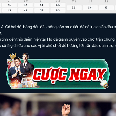
ie A. Cả hai đội bóng đều đã không còn mục tiêu để nỗ lực chiến đấu 
n.
 tính đến thời điểm hiện tại. Họ đã giành quyền vào chơi trận chung
 sẽ là giữ sức cho các vị trí chủ chốt để hướng tới trận đấu quan trọ