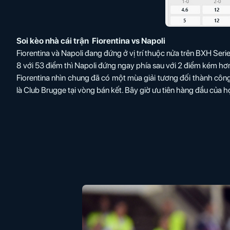
Soi kèo nhà cái trận
Fiorentina vs Napoli
Fiorentina và Napoli đang đứng ở vị trí thuộc nửa trên BXH Ser
8 với 53 điểm thì Napoli đứng ngay phía sau với 2 điểm kém hơ
Fiorentina nhìn chung đã có một mùa giải tương đối thành công
là Club Brugge tại vòng bán kết. Bây giờ ưu tiên hàng đầu của họ