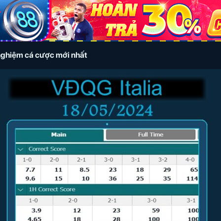
nghiệm cá cược mới nhất