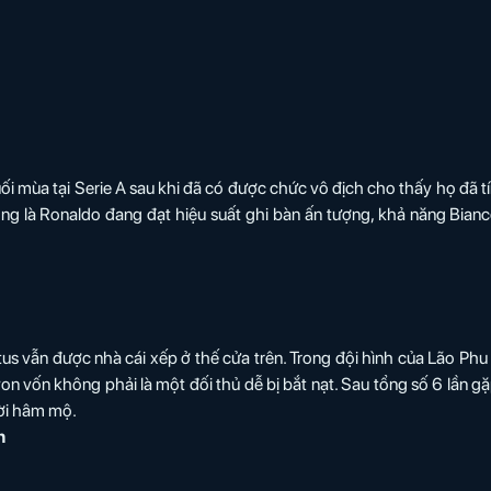
uối mùa tại Serie A sau khi đã có được chức vô địch cho thấy họ đã t
ng là Ronaldo đang đạt hiệu suất ghi bàn ấn tượng, khả năng Biancon
s vẫn được nhà cái xếp ở thế cửa trên. Trong đội hình của Lão Phu
 vốn không phải là một đối thủ dễ bị bắt nạt. Sau tổng số 6 lần g
ười hâm mộ.
n