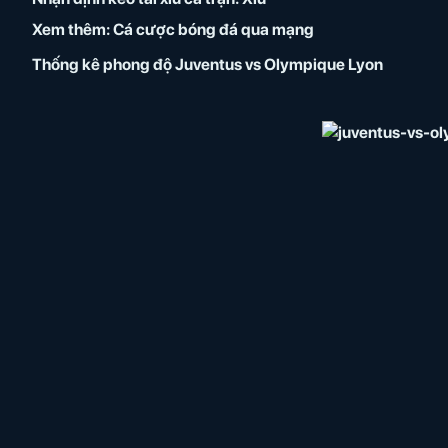
Xem thêm:
Cá cược bóng đá qua mạng
Thống kê phong độ Juventus vs Olympique Lyon