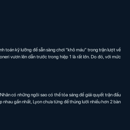
ính toán kỹ lưỡng để sẵn sàng chơi “khô máu” trong trận lượt về
eri vươn lên dẫn trước trong hiệp 1 là rất lớn. Do đó, với mức
 Nhân có những ngôi sao có thể tỏa sáng để giải quyết trận đấu
ặp nhau gần nhất, Lyon chưa từng để thủng lưới nhiều hơn 2 bàn