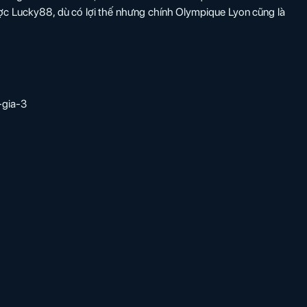
ược Lucky88, dù có lợi thế nhưng chính Olympique Lyon cũng là