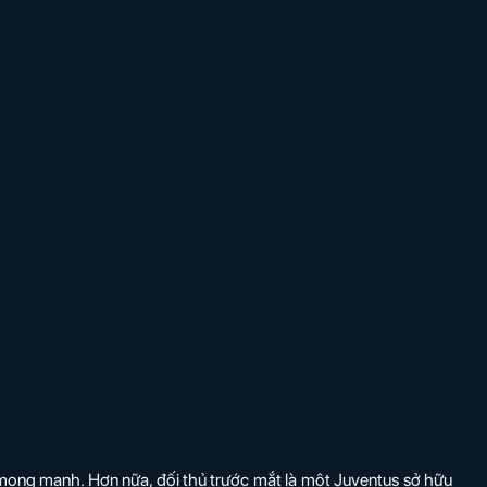
 mong manh. Hơn nữa, đối thủ trước mắt là một Juventus sở hữu