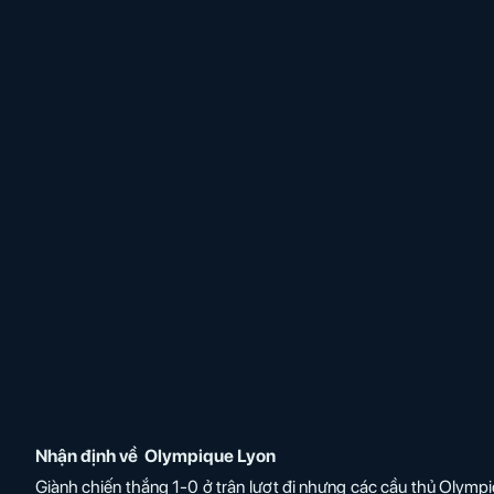
Nhận định về Olympique Lyon
Giành chiến thắng 1-0 ở trận lượt đi nhưng các cầu thủ Olymp