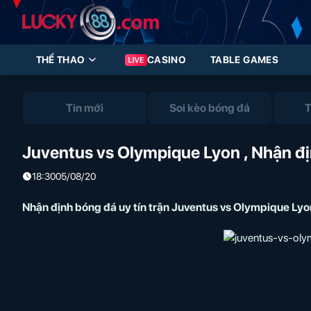
Lucky88
-
Nhà
Cái
THỂ THAO
CASINO
TABLE GAMES
Chơi
Cá
Cược
Tin mới
Soi kèo bóng đá
T
Bóng
Đá,
Juventus vs
Cá
Độ
18:30
05/08/20
Thể
Nhận định bóng đá uy tín
trận Juventus vs Olympique Ly
Thao
Uy
Tín
Số
#1