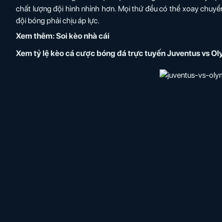
chất lượng đội hình nhỉnh hơn. Mọi thứ đều có thể xoay chuyể
đội bóng phải chịu áp lực.
Xem thêm:
Soi kèo nhà cái
Xem tỷ lệ kèo cá cược bóng đá trực tuyến Juventus vs O