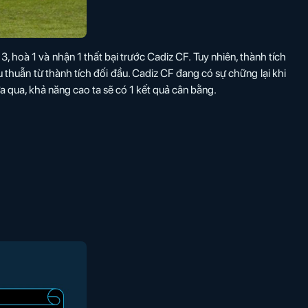
, hoà 1 và nhận 1 thất bại trước Cadiz CF. Tuy nhiên, thành tích
u thuẫn từ thành tích đối đầu. Cadiz CF đang có sự chững lại khi
a qua, khả năng cao ta sẽ có 1 kết quả cân bằng.