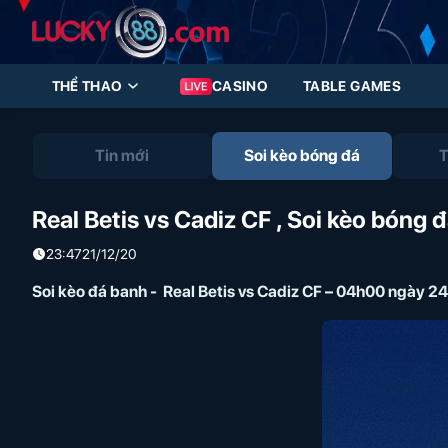
Lucky88
-
Nhà
Cái
THỂ THAO
CASINO
TABLE GAMES
Chơi
Cá
Cược
Tin mới
Soi kèo bóng đá
T
Bóng
Đá,
Real Betis vs Cadiz CF , Soi kèo bón
Cá
Độ
23:47
21/12/20
Thể
Soi kèo đá banh
- Real Betis vs Cadiz CF – 04h00 ngày 
Thao
Uy
Tín
Số
#1