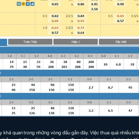
khả quan trong những vòng đấu gần đây. Việc thua quá nhiều khiến