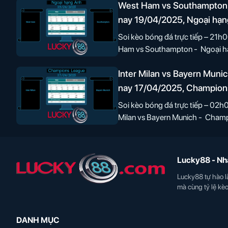
West Ham vs Southampton,
nay 19/04/2025, Ngoại hạ
Soi kèo bóng đá trực tiếp – 21
Ham vs Southampton - Ngoại h
Ham – Kèo Tài Xỉu: Tài – Dự đoán 
Inter Milan vs Bayern Muni
số chung cuộc: 3-1
nay 17/04/2025, Champion
Soi kèo bóng đá trực tiếp – 02h
Milan vs Bayern Munich - Cham
Inter Milan – Kèo Tài Xỉu: Xỉu – 
đoán tỷ số chung cuộc: 1-1
Lucky88 - Nhà
Lucky88 tự hào là
mà cùng tỷ lệ kèo
DANH MỤC