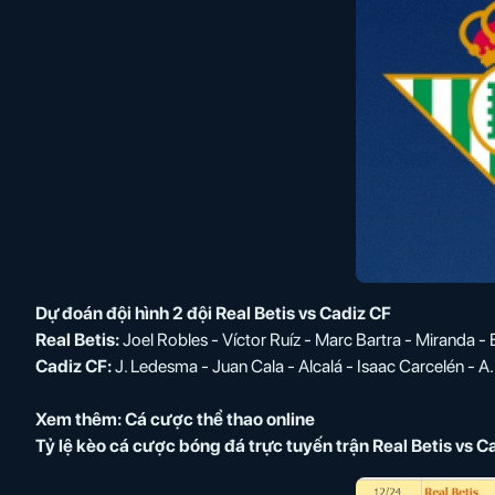
Dự đoán đội hình 2 đội Real Betis vs Cadiz CF
Real Betis:
Joel Robles - Víctor Ruíz - Marc Bartra - Miranda - 
Cadiz CF:
J. Ledesma - Juan Cala - Alcalá - Isaac Carcelén - A.
Xem thêm:
Cá cược thể thao online
Tỷ lệ kèo cá cược bóng đá trực tuyến trận Real Betis vs C