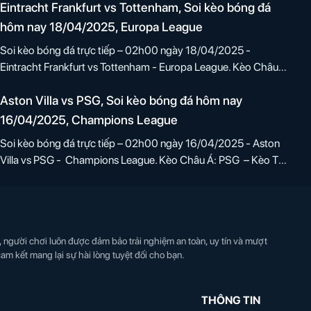
Eintracht Frankfurt vs Tottenham, Soi kèo bóng đá
hôm nay 18/04/2025, Europa League
Soi kèo bóng đá trực tiếp – 02h00 ngày 18/04/2025 -
Eintracht Frankfurt vs Tottenham - Europa League. Kèo Châu
Á: Eintracht Frankfurt – Kèo Tài Xỉu: Tài – Dự đoán tỷ số hiệp 1:
Aston Villa vs PSG, Soi kèo bóng đá hôm nay
1-0 – Dự đoán tỷ số chung cuộc: 2-1
16/04/2025, Champions League
Soi kèo bóng đá trực tiếp – 02h00 ngày 16/04/2025 - Aston
Villa vs PSG - Champions League. Kèo Châu Á: PSG – Kèo Tài
Xỉu: Xỉu – Dự đoán tỷ số hiệp 1: 0-0 – Dự đoán tỷ số chung
cuộc: 0-2
, người chơi luôn được đảm bảo trải nghiệm an toàn, uy tín và mượt
am kết mang lại sự hài lòng tuyệt đối cho bạn.
THÔNG TIN