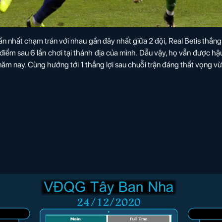
 nhất chạm trán với nhau gần đây nhất giữa 2 đội, Real Betis thắng 3
điểm sau 6 lần chơi tại thánh địa của mình. Dẫu vậy, họ vẫn được hậ
năm nay. Cùng hướng tới 1 thắng lợi sau chuỗi trận đáng thất vọng vừ