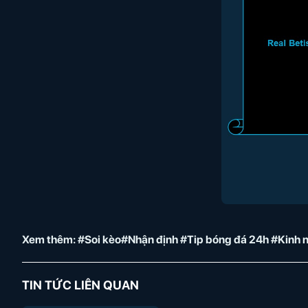
Xem thêm:
#Soi kèo#Nhận định #Tip bóng đá 24h #Kinh 
TIN TỨC LIÊN QUAN