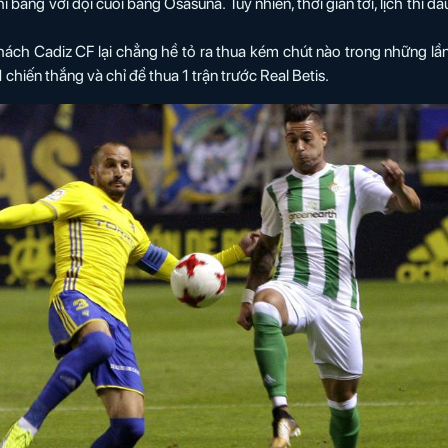
khi bằng với đội cuối bảng Osasuna. Tuy nhiên, thời gian tới, lịch thi đ
 khách Cadiz CF lại chẳng hề tỏ ra thua kém chút nào trong những lần
hiến thắng và chỉ để thua 1 trận trước Real Betis.