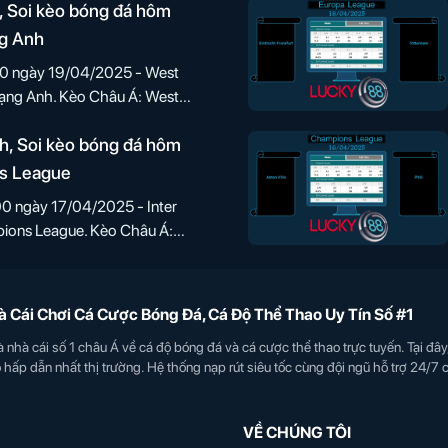
 Soi kèo bóng đá hôm
ng Anh
h00 ngày 19/04/2025 - West
ạng Anh. Kèo Châu Á: West
tỷ số hiệp 1: 1-0 – Dự đoán tỷ
ch, Soi kèo bóng đá hôm
s League
00 ngày 17/04/2025 - Inter
pions League. Kèo Châu Á:
Dự đoán tỷ số hiệp 1: 0-0 – Dự
 Cái Chơi Cá Cược Bóng Đá, Cá Độ Thể Thao Uy Tín Số #1
 nhà cái số 1 châu Á về cá độ bóng đá và cá cược thể thao trực tuyến. Tại đây
 hấp dẫn nhất thị trường. Hệ thống nạp rút siêu tốc cùng đội ngũ hỗ trợ 24/7 c
VỀ CHÚNG TÔI