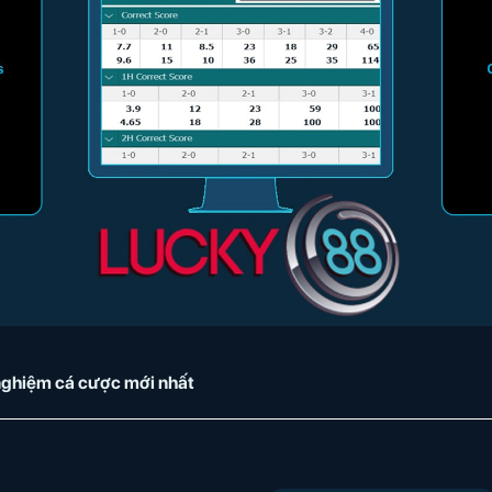
nghiệm cá cược mới nhất