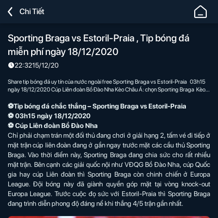
Lucky88
Chi Tiết
-
Nhà
Sporting Braga vs Estoril-Praia , Tip bóng đá
Cái
miễn phí ngày 18/12/2020
Chơi
Cá
22:32
15/12/20
Cược
Share tip bóng đá uy tín của nước ngoài free Sporting Braga vs Estoril-Praia 03h15
Bóng
ngày 18/12/2020 Cúp Liên đoàn Bồ Đào Nha Kèo Châu Á: chọn Sporting Braga Kèo
Tài Xỉu: chọn Tài Dự đoán tỷ số hiệp 1: 2-1 – Dự đoán tỷ số toàn trận: 4-2
Đá,
⚽
Tip bóng đá chắc thắng
– Sporting Braga vs Estoril-Praia
Cá
⚽ 03h15 ngày 18/12/2020
Độ
⚽ Cúp Liên đoàn Bồ Đào Nha
Thể
Chỉ phải chạm trán một đối thủ đang chơi ở giải hạng 2, tấm vé đi tiếp ở
Thao
mặt trận cúp liên đoàn đang ở gần ngay trước mặt các cầu thủ Sporting
Braga. Vào thời điểm này, Sporting Braga đang chia sức cho rất nhiều
Uy
mặt trận. Bên cạnh các giải quốc nội như VĐQG Bồ Đào Nha, cúp Quốc
Tín
gia hay cúp Liên đoàn thì Sporting Braga còn chinh chiến ở Europa
Số
League. Đội bóng này đã giành quyền góp mặt tại vòng knock-out
#1
Europa League. Trước cuộc đọ sức với Estoril-Praia thì Sporting Braga
đang trình diễn phong độ đáng nể khi thắng 4/5 trận gần nhất.