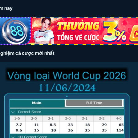
ôm nay
nghiệm cá cược mới nhất