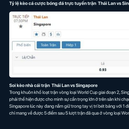
Tỷ lệ kèo cá cược bóng đá trực tuyến trận Thái Lan vs Si
Soi kèo nhà cái trận Thái Lan vs Singapore
Trong khuôn khổ loạt trận vòng loại World Cup giai đoạn 2, S
phải thể hiện được cho mình sự cẩn trọng lớn ở trên sân khi c
Singapore lúc này đang nắm giữ trong tay vị trí bét bảng với 1 đ
chỉ mang về được 5 điểm sau 5 lượt trận đã qua ở vòng loại Wo