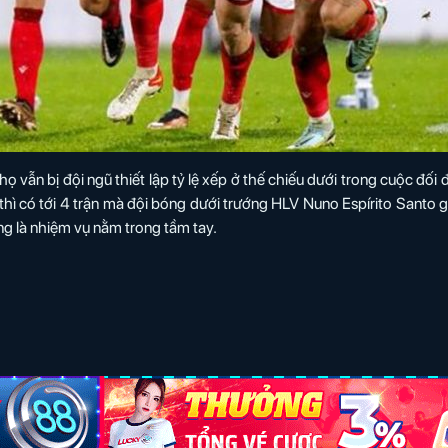
vẫn bị đội ngũ thiết lập tỷ lệ xếp ở thế chiếu dưới trong cuộc đối 
 thì có tới 4 trận mà đội bóng dưới trướng HLV Nuno Espírito Santo g
ắng là nhiệm vụ nằm trong tầm tay.