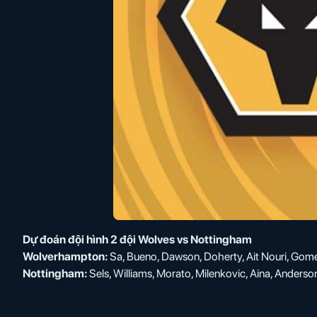
Dự đoán đội hình 2 đội Wolves vs Nottingham
Wolverhampton:
Sa, Bueno, Dawson, Doherty, Ait Nouri, Gom
Nottingham:
Sels, Williams, Morato, Milenkovic, Aina, Anders