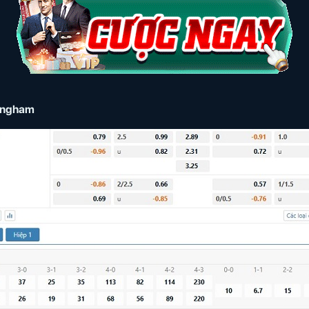
tingham