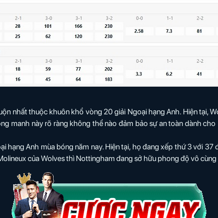
ộn nhất thuộc khuôn khổ vòng 20 giải Ngoại hạng Anh. Hiện tại, W
ng manh này rõ ràng không thể nào đảm bảo sự an toàn dành cho Bầy
i hạng Anh mùa bóng năm nay. Hiện tại, họ đang xếp thứ 3 với 37 đi
Molineux của Wolves thì Nottingham đang sở hữu phong độ vô cùng xuấ