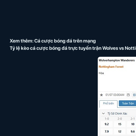
Xem thêm:
Cá cược bóng đá trên mạng
Tỷ lệ kèo cá cược bóng đá trực tuyến trận Wolves vs Not