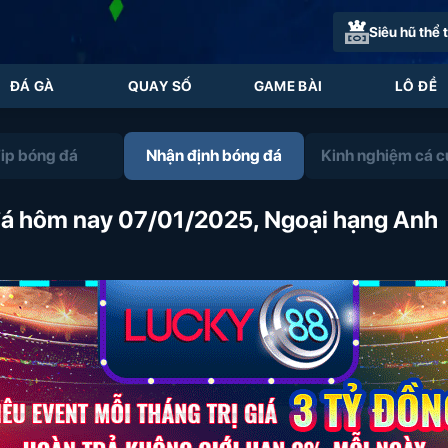
Siêu hũ thể 
ĐÁ GÀ
QUAY SỐ
GAME BÀI
LÔ ĐỀ
ip bóng đá
Nhận định bóng đá
Kinh nghiệm cá 
đá hôm nay 07/01/2025, Ngoại hạng Anh