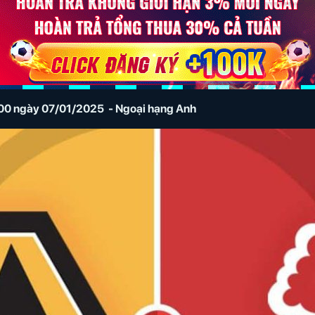
h00 ngày 07/01/2025 - Ngoại hạng Anh