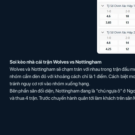
Soi kèo nhà cái trận Wolves vs Nottingham
Wolves và Nottingham sẽ chạm trán với nhau trong trận đấu mu
nhóm cầm đèn đỏ với khoảng cách chỉ là 1 điểm. Cách biệt mo
tránh nguy cơ rơi vào nhóm xuống hạng.
Bên phần sân đối diện, Nottingham đang là "chú ngựa ô" ở Ngoạ
và thua 4 trận. Trước chuyến hành quân tới làm khách trên sân 